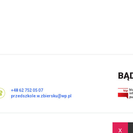
BĄ
+48 62 752 05 07
przedszkole.w.zbiersku@wp.pl
x