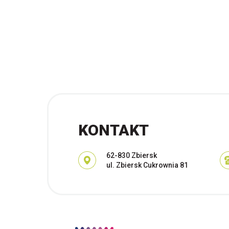
KONTAKT
Adres pocztowy:
62-830 Zbiersk
ul. Zbiersk Cukrownia 81