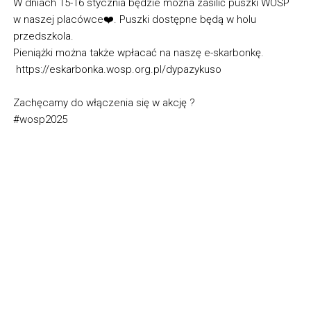
W dniach 15-16 stycznia będzie można zasilić puszki WOŚP
w naszej placówce❤️. Puszki dostępne będą w holu
przedszkola.
Pieniążki można także wpłacać na naszę e-skarbonkę.
https://eskarbonka.wosp.org.pl/dypazykuso
Zachęcamy do włączenia się w akcję ?
#wosp2025