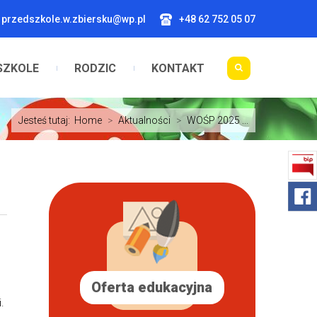
przedszkole.w.zbiersku@wp.pl
+48 62 752 05 07
SZKOLE
RODZIC
KONTAKT
Jesteś tutaj:
Home
>
Aktualności
>
WOŚP 2025 ...
Oferta edukacyjna
.