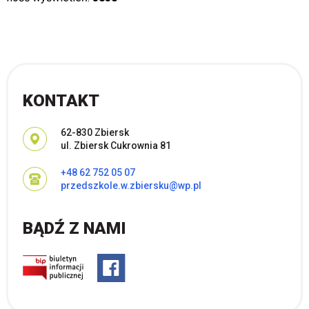
KONTAKT
Adres pocztowy:
62-830 Zbiersk
ul. Zbiersk Cukrownia 81
+48 62 752 05 07
przedszkole.w.zbiersku@wp.pl
BĄDŹ Z NAMI