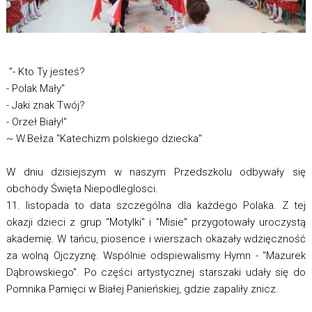
"- Kto Ty jesteś?
- Polak Mały"
- Jaki znak Twój?
- Orzeł Biały!"
~ W.Bełza "Katechizm polskiego dziecka"
W dniu dzisiejszym w naszym Przedszkolu odbywały się
obchody Święta Niepodleglosci.
11. listopada to data szczególna dla każdego Polaka. Z tej
okazji dzieci z grup "Motylki" i "Misie" przygotowały uroczystą
akademię. W tańcu, piosence i wierszach okazały wdzięczność
za wolną Ojczyznę. Wspólnie odspiewalismy Hymn - "Mazurek
Dąbrowskiego". Po części artystycznej starszaki udały się do
Pomnika Pamięci w Białej Panieńskiej, gdzie zapaliły znicz.