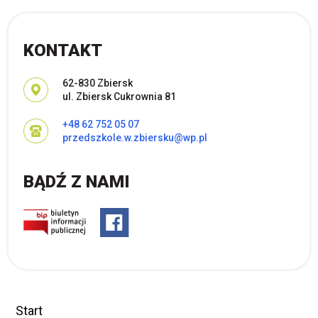
KONTAKT
Adres pocztowy:
62-830 Zbiersk
ul. Zbiersk Cukrownia 81
+48 62 752 05 07
przedszkole.w.zbiersku@wp.pl
BĄDŹ Z NAMI
Start