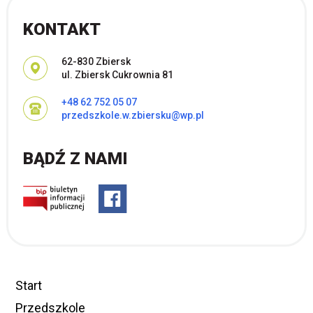
KONTAKT
Adres pocztowy:
62-830 Zbiersk
ul. Zbiersk Cukrownia 81
+48 62 752 05 07
przedszkole.w.zbiersku@wp.pl
BĄDŹ Z NAMI
Start
Przedszkole