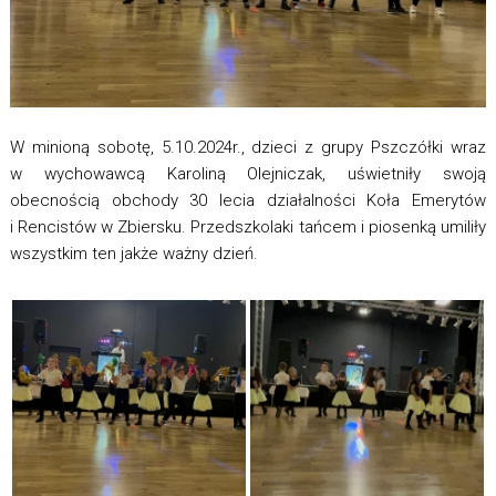
W minioną sobotę, 5.10.2024r., dzieci z grupy Pszczółki wraz
w wychowawcą Karoliną Olejniczak, uświetniły swoją
obecnością obchody 30 lecia działalności Koła Emerytów
i Rencistów w Zbiersku. Przedszkolaki tańcem i piosenką umiliły
wszystkim ten jakże ważny dzień.