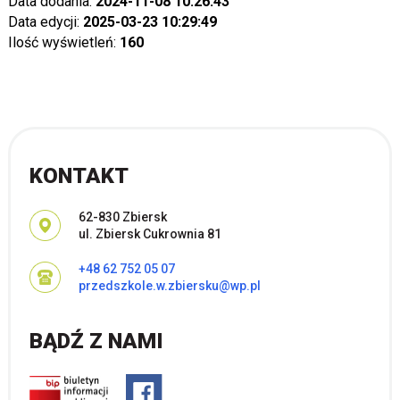
Data dodania:
2024-11-08 10:26:43
Data edycji:
2025-03-23 10:29:49
Ilość wyświetleń:
160
KONTAKT
Adres pocztowy:
62-830 Zbiersk
ul. Zbiersk Cukrownia 81
+48 62 752 05 07
przedszkole.w.zbiersku@wp.pl
BĄDŹ Z NAMI